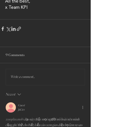
All the best, 
x Team KPI 
9 Comments
Write a comment...
Newest
Guest
Jul 20
xosoplus.mobi
 dạo này thấy mọi người nói hoài nên mình 
cũng ghé thử cho biết, kiểu vào xem giao diện họ làm ra sao 