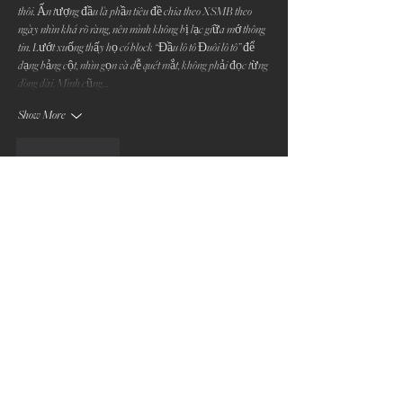
thôi. Ấn tượng đầu là phần tiêu đề chia theo XSMB theo 
ngày nhìn khá rõ ràng, nên mình không bị lạc giữa mớ thông 
tin. Lướt xuống thấy họ có block “Đầu lô tô Đuôi lô tô” để 
dạng bảng cột, nhìn gọn và dễ quét mắt, không phải đọc từng 
dòng dài. Mình cũng…
Show More
Like
Reply
Guest
Jul 06
https://keonhacai5.com/
 mình ghé thử cho biết vì thấy bạn bè 
nói qua, kiểu vào xem giao diện là chính. Ấn tượng đầu là 
trang chia khối nội dung khá gọn, nhìn lướt không bị ngợp 
chữ. Mình có đọc ké đúng một bài nhận định Girona vs 
Athletic Bilbao (03h00 ngày 05/11) thì thấy tiêu đề đặt rõ 
ràng, kéo xuống là các đoạn ngắn nên đọc nhanh vẫn nắm 
được ý. Phần kèo/tỉ lệ họ trình bày theo cột…
Show More